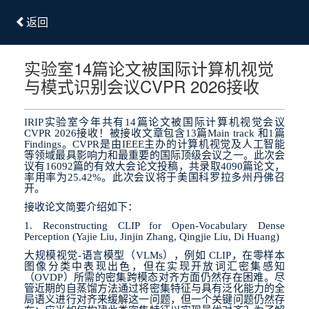
返回
实验室14篇论文被国际计算机视觉
与模式识别会议CVPR 2026接收
IRIP
实验室今年共有
14
篇论文被国际计算机视觉会议
CVPR 2026
接收！被接收文章包含
13
篇
Main track
和
1
篇
Findings
。
CVPR
是由
IEEE
主办的计算机视觉及人工智能
等领域最具影响力和最重要的国际顶级会议之一。此次会
议有
16092
篇的有效大会论文投稿，共录取
4090
篇论文，
率用率为
25.42%
。此次会议将于美国科罗拉多州丹佛召
开。
接收论文简要介绍如下：
1. Reconstructing CLIP for Open-Vocabulary Dense
Perception (Yajie Liu, Jinjin Zhang, Qingjie Liu, Di Huang)
大规模视觉
-
语言模型（
VLMs
），例如
CLIP
，在零样本
图像分类中表现出色，但在实现开放词汇密集感知
（
OVDP
）所需的密集跨模态对齐方面仍然存在困难。尽
管近期的自蒸馏方法通过将密集特征与具有泛化能力的全
局语义进行对齐来缓解这一问题，但一个关键问题仍然存