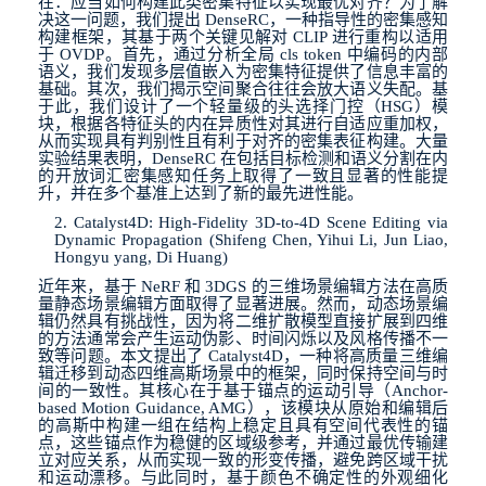
在：应当如何构建此类密集特征以实现最优对齐？为了解
决这一问题，我们提出
DenseRC
，一种指导性的密集感知
构建框架，其基于两个关键见解对
CLIP
进行重构以适用
于
OVDP
。首先，通过分析全局
cls token
中编码的内部
语义，我们发现多层值嵌入为密集特征提供了信息丰富的
基础。其次，我们揭示空间聚合往往会放大语义失配。基
于此，我们设计了一个轻量级的头选择门控（
HSG
）模
块，根据各特征头的内在异质性对其进行自适应重加权，
从而实现具有判别性且有利于对齐的密集表征构建。大量
实验结果表明，
DenseRC
在包括目标检测和语义分割在内
的开放词汇密集感知任务上取得了一致且显著的性能提
升，并在多个基准上达到了新的最先进性能。
2. Catalyst4D: High-Fidelity 3D-to-4D Scene Editing via
Dynamic Propagation (Shifeng Chen, Yihui Li, Jun Liao,
Hongyu yang, Di Huang)
近年来，基于
NeRF
和
3DGS
的三维场景编辑方法在高质
量静态场景编辑方面取得了显著进展。然而，动态场景编
辑仍然具有挑战性，因为将二维扩散模型直接扩展到四维
的方法通常会产生运动伪影、时间闪烁以及风格传播不一
致等问题。本文提出了
Catalyst4D
，一种将高质量三维编
辑迁移到动态四维高斯场景中的框架，同时保持空间与时
间的一致性。其核心在于基于锚点的运动引导（
Anchor-
based Motion Guidance, AMG
），该模块从原始和编辑后
的高斯中构建一组在结构上稳定且具有空间代表性的锚
点，这些锚点作为稳健的区域级参考，并通过最优传输建
立对应关系，从而实现一致的形变传播，避免跨区域干扰
和运动漂移。与此同时，基于颜色不确定性的外观细化