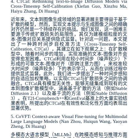
4. CTCal: Rethinking Text-to-Image Diffusion Models via
Cross-Timestep Self-Calibration (Xiefan Guo, Xinzhu Ma,
Haiyu Zhang, Di Huang)
近年来，文本到图像生成领域的显著进展主要得益于基于
扩散的模型，然而，实现文本提示与生成图像之间的精确
对齐仍然是一个持续存在的挑战。我们发现，这一困难主
要源于传统扩散损失的局限性，其仅为建模细粒度的文
本
-
图像对应关系提供隐式监督。针对这一问题，本文提
出了一种跨时间步自校准方法（
Cross-Timestep Self-
Calibration, CTCal
），其建立在如下观察之上：在扩散模
型中，随着时间步的增加，实现准确的文本
-
图像对齐会
变得愈发困难。
CTCal
利用在较小时间步（噪声较少）下
形成的可靠文本
-
图像对齐（即跨注意力图），来校准较
大时间步（噪声较多）下的表示学习，从而在训练过程中
提供显式监督。此外，我们进一步提出了一种时间步感知
的自适应加权策略，以实现
CTCal
与扩散损失之间的协调
融合。
CTCal
具有模型无关性，能够无缝集成到现有的文
本到图像扩散模型中，涵盖基于扩散的方法（例如
Stable
Diffusion 2.1
）以及基于流的方法（例如
Stable Diffusion
3
）。在
T2I-Compbench++
和
GenEval
基准上的大量实验结
果表明，所提出的
CTCal
在有效性和泛化性方面均表现出
显著优势。
5. CoVFT: Context-aware Visual Fine-tuning for Multimodal
Large Language Models (Nan Zhou, Huiqun Wang, Yaoyan
Zheng, Di Huang)
多模态大语言模型（
MLLMs
）在跨模态感知与推理方面