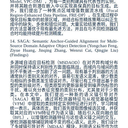
Model, VPC-DM
），为每一类别构建具有代表性的实例，
并将其融合到潜在嵌入中以实现高保真的目标生成。此
外，我们提出了一种焦点区域增强数据流水线（
Focal
Region-Enhanced Data Pipeline, FRE-DP
），在生成过程中
强化目标集中的前景区域，并结合标签精炼策略以纠正生
成中的缺失、多余和错位问题。大量实验结果表明，我们
的方法显著优于现有最先进方法，并且在与不同检测器结
合时均能持续提升检测精度。
14. SAGA: Semantic Anchor-Guided Alignment for Multi-
Source Domain Adaptive Object Detection (Yongchao Feng,
Ziyue Huang, Jinqing Zhang, Wenrui Cai, Qingjie Liu)
(Findings)
多源域自适应目标检测（
MSDAOD
）在对齐异构域分布
并同时保持语义判别性方面面临挑战，而域内与域间的类
别不平衡进一步加剧了这一问题。现有基于判别器的方法
通常执行类别无关的对齐，容易引发语义混淆，使少数类
与相似的多数类发生错误对齐。尽管已有工作提出基于原
型的类别级对齐，但类原型的更新容易受到噪声伪标签的
干扰，难以充分表征完整的类别分布，尤其是对于少数
类。在本文中，我们提出一种新的语义锚引导对齐
（
SAGA
）框架，通过将检测器特征与从视觉基础模型
（
VFM
）中提取的类别特定实例特征进行对齐，学习跨域
统一表示。具体而言，我们首先提取图像候选区域，并获
取其对应的
VFM
特征作为语义锚；随后引入双向融合层
（
BFL
），以增强检测器特征与这些语义锚之间的交互，
使检测器能够捕捉跨域不变的核心语义。此外，我们设计
了多域锚引导对齐（
MDAA
）模块，利用语义标签作为信