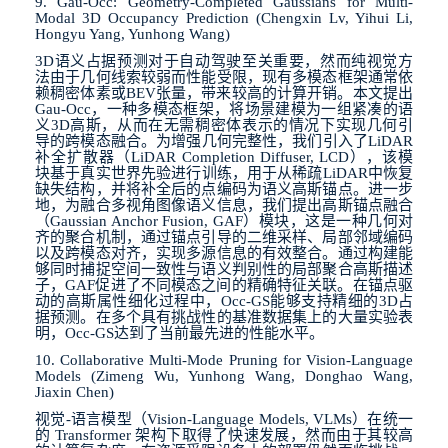
9. Gau-Occ: Geometry-Completed Gaussians for Multi-
Modal 3D Occupancy Prediction (Chengxin Lv, Yihui Li,
Hongyu Yang, Yunhong Wang)
3D
语义占据预测对于自动驾驶至关重要，然而纯视觉方
法由于几何线索较弱而性能受限，现有多模态框架通常依
赖稠密体素或
BEV
张量，带来较高的计算开销。本文提出
Gau-Occ
，一种多模态框架，将场景建模为一组紧凑的语
义
3D
高斯，从而在无需稠密体表示的情况下实现几何引
导的跨模态融合。为增强几何完整性，我们引入了
LiDAR
补全扩散器（
LiDAR Completion Diffuser, LCD
），该模
块基于真实世界先验进行训练，用于从稀疏
LiDAR
中恢复
缺失结构，并将补全后的点编码为语义高斯锚点。进一步
地，为融合多视角图像语义信息，我们提出高斯锚点融合
（
Gaussian Anchor Fusion, GAF
）模块，这是一种几何对
齐的聚合机制，通过锚点引导的二维采样、局部邻域编码
以及跨模态对齐，实现多源信息的有效整合。通过构建能
够同时捕捉空间一致性与语义判别性的局部聚合高斯描述
子，
GAF
促进了不同模态之间的精确特征关联。在锚点驱
动的高斯属性细化过程中，
Occ-GS
能够支持精细的
3D
占
据预测。在多个具有挑战性的基准数据集上的大量实验表
明，
Occ-GS
达到了当前最先进的性能水平。
10. Collaborative Multi-Mode Pruning for Vision-Language
Models (Zimeng Wu, Yunhong Wang, Donghao Wang,
Jiaxin Chen)
视觉
-
语言模型（
Vision-Language Models, VLMs
）在统一
的
Transformer
架构下取得了快速发展，然而由于其较高