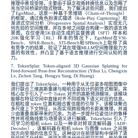
推理中表现受限，主要由于缺乏视角转换信息以及忽略了
充当空间桥梁的隐式物体。为了解决这些问题，我们提出
了
EgoMind
，这是一种基于思维链（
Chain-of-Thought
）
的框架，通过角色扮演式描述（
Role-Play Captioning
）和
渐进式空间分析（
Progressive Spatial Analysis
）实现无几
何先验的空间推理，并在多帧之间联合构建一致的语言场
景图。在仅使用
5K
自动生成的监督微调（
SFT
）样本和
20K
强化学习（
RL
）样本的情况下，
EgoMind
在
VSI-
Bench
、
SPAR-Bench
、
STI-Bench
和
SPBench
上取得了具
有竞争力的结果，验证了其在增强
MLLM
空间推理能力方
面的有效性，并凸显了基于语言推理进行空间认知的潜
力。
7. TokenSplat: Token-aligned 3D Gaussian Splatting for
Feed-forward Pose-free Reconstruction (Yihui Li, Chengxin
Lv, Zichen Tang, Hongyu Yang, Di Huang)
我们提出了
TokenSplat
，一种用于从无位姿多视图图像中
进行联合三维高斯重建与相机位姿估计的前馈式框架。其
核心在于引入了一个
Token
对齐的高斯预测模块，该模块
能够在特征空间中直接对齐不同视角下语义对应的信息。
在粗粒度
token
位置和融合置信度的引导下，该模块聚合
多尺度上下文特征，从而实现跨视角的长距离推理，并减
少由重叠高斯带来的冗余。为进一步提升位姿估计的鲁棒
性并将视角线索与场景语义进行解耦，
TokenSplat
引入了
可学习的相机
token
以及一种非对称双流解码器（
ADF-
Decoder
），该解码器在相机
token
与图像
token
之间施
加方向受限的信息交互。这种设计在前馈架构中保持了清