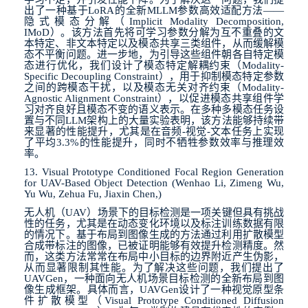
出了一种基于
LoRA
的全新
MLLM
参数高效适配方法
——
隐式模态分解（
Implicit Modality Decomposition,
IMoD
）。该方法首先将可学习参数分解为互不重叠的文
本特定、非文本特定以及模态共享三类组件，从而缓解模
态不平衡问题。进一步地，为引导这些组件朝各自特定模
态进行优化，我们设计了模态特定解耦约束（
Modality-
Specific Decoupling Constraint
），用于抑制模态特定参数
之间的跨模态干扰，以及模态无关对齐约束（
Modality-
Agnostic Alignment Constraint
），以促进模态共享组件学
习对齐良好且模态不变的语义表示。在多种多模态任务设
置与不同
LLM
架构上的大量实验表明，该方法能够持续带
来显著的性能提升，尤其是在音频
-
视觉
-
文本任务上实现
了平均
3.3%
的性能提升，同时不牺牲参数效率与推理效
率。
13. Visual Prototype Conditioned Focal Region Generation
for UAV-Based Object Detection (Wenhao Li, Zimeng Wu,
Yu Wu, Zehua Fu, Jiaxin Chen,)
无人机（
UAV
）场景下的目标检测是一项关键但具有挑战
性的任务，尤其是在动态变化环境以及标注训练数据有限
的情况下。基于布局到图像生成的方法通过利用扩散模型
合成带标注的图像，已被证明能够有效提升检测精度。然
而，这类方法常常在布局中小目标的边界附近产生伪影，
从而显著限制其性能。为了解决这些问题，我们提出了
UAVGen
，一种面向无人机场景目标检测的全新布局到图
像生成框架。具体而言，
UAVGen
设计了一种视觉原型条
件扩散模型（
Visual Prototype Conditioned Diffusion