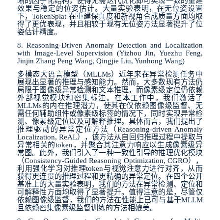
晰的因子化结构，使得无需迭代优化即可实现一致的重建
效果与稳定的位姿估计。大量实验表明，在无位姿设置
下，
TokenSplat
在重建保真度和新视角合成质量方面均取
得了更优表现，并且相较于现有无位姿方法显著提升了位
姿估计精度。
8. Reasoning-Driven Anomaly Detection and Localization
with Image-Level Supervision (Yizhou Jin, Yuezhu Feng,
Jinjin Zhang Peng Wang, Qingjie Liu, Yunhong Wang)
多模态大语言模型（
MLLMs
）近年来在异常检测任务中
展现出显著的推理与感知能力。然而，大多数现有方法仍
局限于图像级异常检测和文本推理，而像素级定位仍依赖
外部视觉模块和密集标注。在本工作中，我们激活了
MLLMs
的内在推理潜力，使其在仅依赖图像级监督、无
需任何辅助组件或像素级标签的情况下，同时实现异常检
测、像素级定位以及可解释推理。具体而言，我们提出了
推理驱动的异常定位方法（
Reasoning-driven Anomaly
Localization, ReAL
），该方法从自回归推理过程中提取与
异常相关的
token
，并聚合其注意力响应以生成像素级异
常图。此外，我们引入了一种一致性引导的推理优化模块
（
Consistency-Guided Reasoning Optimization, CGRO
），
利用强化学习对推理
token
与视觉注意力进行对齐，从而
获得更连贯的推理过程和更精确的异常定位。在四个公开
基准上的大量实验表明，我们的方法在异常检测、定位和
可解释性方面均取得了显著提升。值得注意的是，尽管仅
依赖图像级监督，我们的方法在性能上已可与基于
MLLM
且依赖密集像素级监督训练的方法相媲美。