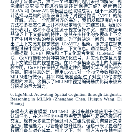
取得了显著进展，然而一个根本性问题仍未得到解决：视
觉编码器究竟应该进行微调还是保持冻结？尽管诸如
LLaVA
和
Qwen-VL
等模型已经取得成功，但不一致的设
计选择与异构的训练设置阻碍了对视觉微调（
VFT
）的统
一理解。通过一个配置对齐的基准，我们发现现有的
VFT
方法在多模态任务上并不能稳定地优于冻结基线。我们的
分析表明，这种不稳定性源于视觉偏好冲突，即视觉编码
器缺乏上下文感知的特性，使其在多样化的多模态上下文
下产生相互分歧的参数更新。为了解决这一问题，我们提
出了上下文感知视觉微调（
CoVFT
）框架，该方法在视觉
适配过程中显式引入多模态上下文信息。通过集成上下文
向量提取（
CVE
）模块和上下文化混合专家（
CoMoE
）模
块，
CoVFT
能够分解冲突的优化信号，并实现稳定且具备
上下文敏感性的视觉更新。在
12
个多模态基准上的大量实
验表明，
CoVFT
在保持更高稳定性的同时实现了最先进的
性能。值得注意的是，使用
CoVFT
对一个
70
亿参数规模的
MLLM
进行微调，其平均性能甚至超过了对应
130
亿参数
模型的表现，这揭示了
MLLM
中视觉编码器优化尚未被充
分挖掘的巨大潜力。
6. EgoMind: Activating Spatial Cognition through Linguistic
Reasoning in MLLMs (Zhenghao Chen, Huiqun Wang, Di
Huang)
多模态大语言模型（
MLLMs
）正越来越多地应用于空间
认知任务，在这些任务中模型需要理解并与复杂环境进行
交互。现有大多数工作通过引入三维先验或几何监督来增
强空间推理能力，尽管能够提升性能，但也带来了显著的
数据准备与对齐成本。相比之下，纯二维方法在多帧空间