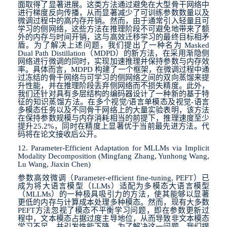
面取得了显著进展。这类方法通过避免在大型骨干网络中
进行梯度反向传播，从而显著减少了可训练参数数量以及
微调过程中的高内存开销。然而，由于通常引入轻量且可
学习的侧网络，这些方法在推理阶段不可避免地带来了额
外的内存与时间开销，这与高效迁移学习的最终目标相矛
盾。为了解决上述问题，我们提出了一种名为
Masked
Dual Path Distillation
（
MDPD
）的新方法，在采用渐隐侧
网络进行微调的同时，实现加速推理并保持参数与内存效
率。具体而言，
MDPD
构建了一个框架，在微调过程中通
过冻结的骨干网络与可学习的侧网络之间的双向蒸馏来提
升性能，并在推理阶段丢弃侧网络而不损失精度。此外，
我们还针对具有多层结构的编码器设计了一种新的基于特
征的知识蒸馏方法。在多个视觉
/
语言单模态及视觉
-
语言
多模态任务以及不同骨干网络上的大量实验表明，该方法
在保持参数规模与内存消耗相当的前提下，推理速度至少
提升
25.2%
，同时在精度上显著优于当前最先进方法。代
码将在论文接收后公开。
12. Parameter-Efficient Adaptation for MLLMs via Implicit
Modality Decomposition (Mingfang Zhang, Yunhong Wang,
Lu Wang, Jiaxin Chen)
参数高效微调（
Parameter-efficient fine-tuning, PEFT
）已
成为将大语言模型（
LLMs
）适配为多模态大语言模型
（
MLLMs
）的一种极具吸引力的方法，使其能够以显著
更低的内存与计算成本处理多种模态。然而，现有大多数
PEFT
方法忽视了模态不平衡学习问题，即在参数更新过
程中，文本模态占据过度主导地位，从而导致非文本模态
学习不足，并引发性能下降。为了解决这一问题，我们提