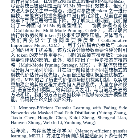
的计算复杂度，在资源受限设备上的部署仍然面临挑战。
尽管剪枝已被证明是压缩
VLMs
的一种有效技术，但现有
方法大多仅关注单一模态，通过对参数或
token
之一进行
剪枝，未能充分挖掘各模态中固有的冗余性，从而在高剪
枝率下导致显著的性能下降。为了解决上述问题，我们提
出了一种面向
VLMs
的新型框架
——
协同多模态剪枝
（
Collaborative Multi-Mode Pruning, CoMP
），通过联合
执行参数剪枝和
token
剪枝来实现模型压缩。具体而言，
我们首先设计了协同重要性度量（
Collaborative
Importance Metric, CIM
），用于分析耦合的参数与
token
之间的相互干扰关系，该方法在计算参数重要性评分时引
入
token
的差异性重要性，同时减弱被剪枝参数对
token
重要性评估的影响。此外，我们提出了一种多模态剪枝策
略（
Multi-Mode Pruning Strategy, MPS
），将整体剪枝过
程分解为一系列阶段，并在每一阶段基于不同剪枝模式的
剪枝代价估计其优先级，从而自适应地切换至最优模式。
同时，
MPS
融合了历史代价信息与随机探索机制，以实现
更加稳定的剪枝过程并避免陷入局部最优。大量在多种视
觉
-
语言任务和模型上的实验结果表明，与当前最先进的
方法相比，我们的方法在高剪枝率下能够有效提升模型性
能。代码将在论文接收后公开。
11. Memory-Efficient Transfer Learning with Fading Side
Networks via Masked Dual Path Distillation (Yutong Zhang,
Jiaxin Chen, Honglin Chen, Kaiqi Zheng, Shengcai Liao,
Hanwen Zhong, Weixin Li, Yunhong Wang)
近年来，内存高效迁移学习（
Memory-efficient transfer
learning, METL
）方法在将预训练模型适配到下游任务方