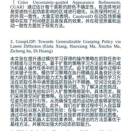
（
Color Uncertainty-guided Appearance Refinement,
CUAR
）通过估计每个高斯的颜色不确定性，有选择地对
易受遮挡引起伪影影响的区域进行细化，从而保持时间上
的外观一致性。大量实验表明，
Catalyst4D
在动态场景编
辑中实现了时间稳定且高保真的效果，并在视觉质量和运
动一致性方面优于现有方法。
3. GraspLDP: Towards Generalizable Grasping Policy via
Latent Diffusion (Enda Xiang, Haoxiang Ma, Xinzhu Ma,
Zicheng liu, Di Huang)
本文旨在提升通过模仿学习获得的操作策略在抓取任务中
的精度与泛化能力。基于扩散的策略学习方法近年来已成
为机器人操作任务中的主流范式。由于抓取是操作过程中
的关键子任务，模仿学习策略在执行精确且具备良好泛化
能力的抓取方面的能力尤为重要。然而，现有模仿学习方
法在抓取任务中通常面临抓取执行不精确、空间泛化能力
有限以及物体泛化性能较差等问题。为了解决这些挑战，
我们将抓取先验知识引入扩散策略框架中。具体而言，我
们采用潜空间扩散策略，在动作片段解码过程中引入抓取
位姿先验进行引导，从而确保生成的运动轨迹能够紧密贴
合可行的抓取构型。此外，我们在扩散过程中引入自监督
重建目标以嵌入抓取性先验：在每一步反向扩散过程中，
通过中间表示重建由抓取性反投影得到的腕部相机图像。
仿真与真实机器人实验结果表明，所提出的方法显著优于
基线方法，并展现出强大的动态抓取能力。