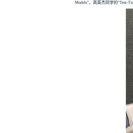
Models”
，高英杰同学的
“Test-Ti