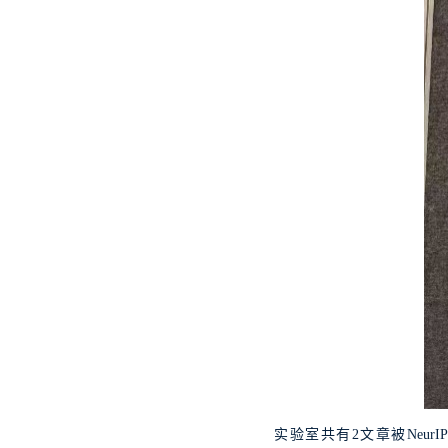
实验室共有
2
文章被
NeurIP