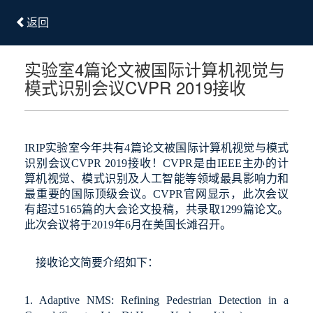
返回
实验室4篇论文被国际计算机视觉与
模式识别会议CVPR 2019接收
IRIP
实验室今年共有
4
篇论文被国际计算机视觉与模式
识别会议
CVPR
2
019
接收！
CVPR
是由
IEEE
主办的计
算机视觉
、
模式识别
及人工智能等
领域最具影响力和
最重要的国际顶级会议
。
CVPR
官网显示，
此次会议
有超过
5165
篇的大会论文投稿，共录取
1299
篇论文
。
此次会议将于
2019
年
6
月在美国
长滩
召开。
接收论文简要介绍如下：
1. Adaptive NMS: Refining Pedestrian Detection in a