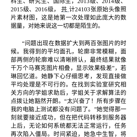
科生、研究生、国际生，
2013
级、
2014
级、
2015
级、
2016
级，
共
计
24103
张原始头像照
片素材图，这是她第一次处理如此庞大的数
据量，对她来说这一切都是陌生的。
“问题出现在数据扩大到两百张图片的时
候。我得到的平均面孔，轮廓非常模糊，面
部两侧的轮廓难以清晰辨认，最终结果就像
千万个马赛克图片相叠，显示效果极差”，若
琳回忆道。她静下心仔细思考，发现直接做
平均处理是不可行的。在找到实验室研究相
关方向的学姐求助后，学姐关于求解算法的
点拨让她豁然开朗。“太兴奋了！所有步骤在
我的电脑上测试都没有问题了。”她觉得那一
刻就要接近成功，但在把代码转移到服务器
上后，无论如何系统都无法正常运行，任务
再次陷入僵局。时间紧迫，她急中生智，将