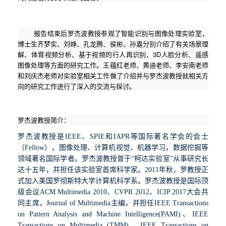
报告结束后罗杰波教授参观了智能识别与图像处理实验室，
博士生齐梦实、刘峥、孔龙腾、侯彬、孙嘉分别介绍了有关场景理
解、体育视频分析、基于视频的行人再识别、
3D
人脸分析、遥感
图像处理等方面的研究工作。王蕴红老师、黄迪老师、李安南老师
和刘庆杰老师对实验室相关工作做了介绍并与罗杰波教授就相关方
向的研究工作进行了深入的交流与探讨。
罗杰波教授简介：
罗杰波教授是
IEEE
、
SPIE
和
IAPR
等国际著名学会的会士
（
Fellow
），图像处理、计算机视觉、机器学习，数据挖掘等
领域著名国际学者。罗杰波教授曾于
“
柯达实验室
”
从事研究长
达十五年，并担任该实验室首席科学家。
2011
年秋，罗教授正
式加入美国罗彻斯特大学计算机科学系。罗杰波教授是国际顶
级会议
ACM Multimedia 2010
、
CVPR 2012
、
ICIP 2017
大会共
同主席，
Journal of Multimedia
主编，并担任
IEEE Transactions
on Pattern Analysis and Machine Intelligence(PAMI)
、
IEEE
Transactions on Multimedia (TMM)
、
IEEE Transactions on