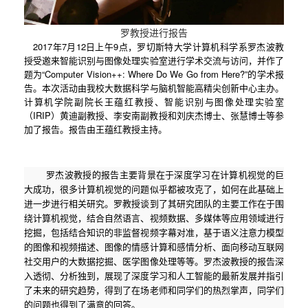
罗教授进行报告
2017
年
7
月
12
日上午
9
点，罗切斯特大学计算机科学系罗杰波教
授受邀来智能识别与图像处理实验室进行学术交流与访问，并作了
题为
“Computer Vision++: Where Do We Go from Here?”
的学术报
告。本次活动由我校大数据科学与脑机智能高精尖创新中心主办。
计算机学院副院长王蕴红教授、智能识别与图像处理实验室
（
IRIP
）黄迪副教授、李安南副教授和刘庆杰博士、张慧博士等参
加了报告。报告由王蕴红教授主持。
罗杰波教授的报告主要背景在于深度学习在计算机视觉的巨
大成功，很多计算机视觉的问题似乎都被攻克了，如何在此基础上
进一步进行相关研究。罗教授谈到了其研究团队的主要工作在于围
绕计算机视觉，结合自然语言、视频数据、多媒体等应用领域进行
挖掘，包括结合知识的非监督视频字幕对准，基于语义注意力模型
的图像和视频描述、图像的情感计算和感情分析、面向移动互联网
社交用户的大数据挖掘、医学图像处理等等。罗杰波教授的报告深
入透彻、分析独到，展现了深度学习和人工智能的最新发展并指引
了未来的研究趋势，得到了在场老师和同学们的热烈掌声，同学们
的问题也得到了满意的回答。